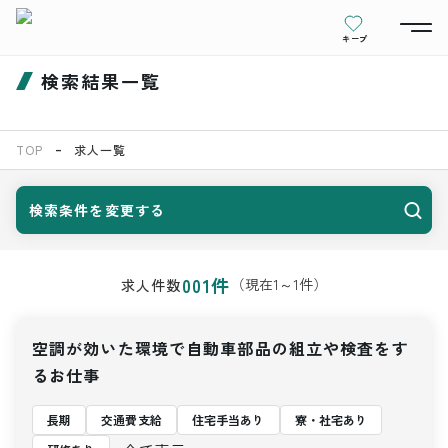
キープ
検索結果一覧
TOP
求人一覧
検索条件を変更する
001
件
（現在
1
～
1
件）
求人件数
空調が効いた環境で自動車部品の組立や検査をす
るお仕事
長期
交通費支給
住宅手当あり
寮・社宅あり