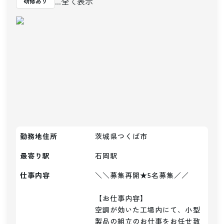
...全て表示
研修あり
勤務地住所
茨城県つくば市
最寄り駅
石岡
駅
仕事内容
＼＼募集再開★5名募集／／

【お仕事内容】

空調が効いた工場内にて、小型
製品の組立のお仕事をお任せ致