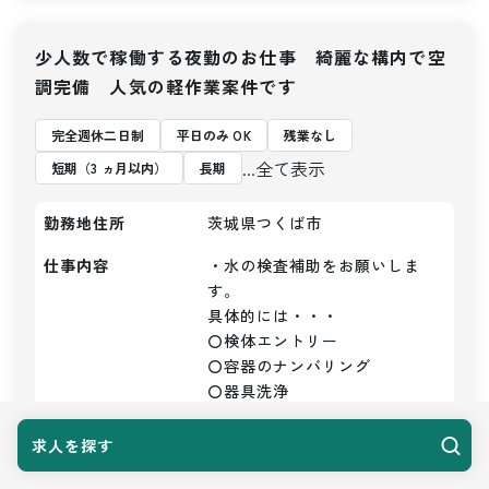
少人数で稼働する夜勤のお仕事 綺麗な構内で空
調完備 人気の軽作業案件です
完全週休二日制
平日のみ OK
残業なし
...全て表示
短期（3 ヵ月以内）
長期
勤務地住所
茨城県つくば市
仕事内容
・水の検査補助をお願いしま
す。

具体的には・・・

〇検体エントリー

〇容器のナンバリング

〇器具洗浄

〇かたずけ

〇洗浄など

求人を探す