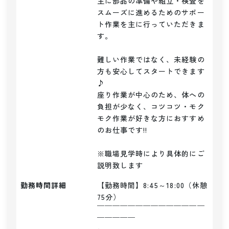
主に部品の準備や組立・検査を
スムーズに進めるためのサポー
ト作業を主に行っていただきま
す。

難しい作業ではなく、未経験の
方も安心してスタートできます
♪

座り作業が中心のため、体への
負担が少なく、コツコツ・モク
モク作業が好きな方におすすめ
のお仕事です!!

※職場見学時により具体的にご
説明致します
勤務時間詳細
【勤務時間】8:45～18:00（休憩
75分）

￣￣￣￣￣￣￣￣￣￣￣￣￣￣
￣￣￣￣￣
