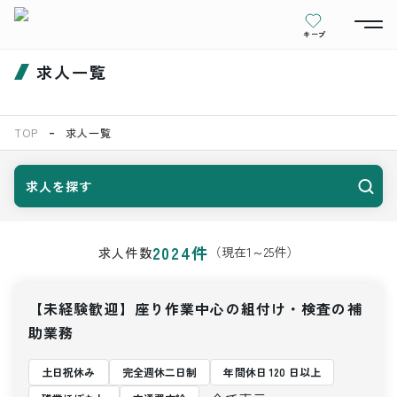
キープ
求人一覧
TOP
求人一覧
求人を探す
2024
件
（現在
1
～
25
件）
求人件数
【未経験歓迎】座り作業中心の組付け・検査の補
助業務
土日祝休み
完全週休二日制
年間休日 120 日以上