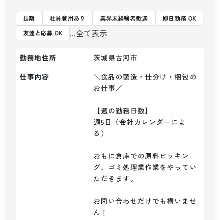
長期
社員登用あり
業界未経験者歓迎
即日勤務 OK
...全て表示
友達と応募 OK
勤務地住所
茨城県古河市
仕事内容
＼食品の製造・仕分け・梱包の
お仕事／

【週の勤務日数】

週5日（会社カレンダーによ
る）

おもに倉庫での原料ピッキン
グ、ゴミ処理業作業をやってい
ただきます。

お問い合わせだけでも構いませ
ん！
