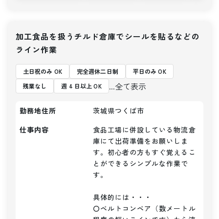
加工食品を扱うチルド倉庫でシールを貼るなどの
ライン作業
土日祝のみ OK
完全週休二日制
平日のみ OK
...全て表示
残業なし
週 4 日以上 OK
勤務地住所
茨城県つくば市
仕事内容
食品工場に併設している物流倉
庫にて出荷準備をお願いしま
す。初心者の方もすぐ覚えるこ
とができるシンプルな作業で
す。

具体的には・・・

〇ベルトコンベア（数メートル