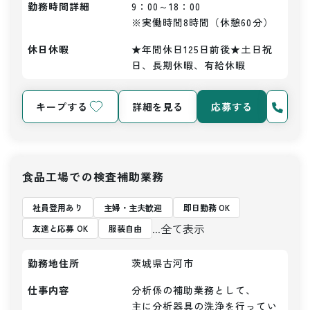
勤務時間詳細
9：00～18：00

※実働時間8時間（休憩60分）
休日休暇
★年間休日125日前後★土日祝
日、長期休暇、有給休暇
キープする
詳細を見る
応募する
食品工場での検査補助業務
社員登用あり
主婦・主夫歓迎
即日勤務 OK
...全て表示
友達と応募 OK
服装自由
勤務地住所
茨城県古河市
仕事内容
分析係の補助業務として、

主に分析器具の洗浄を行ってい