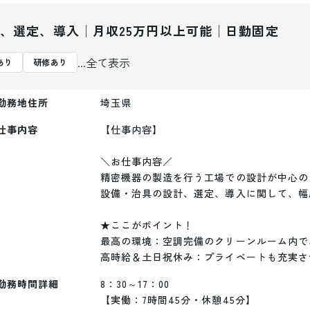
、選定、導入│月収25万円以上可能│日勤固定
...全て表示
あり
研修あり
勤務地住所
埼玉県
仕事内容
【仕事内容】

＼お仕事内容／ 

精密機器の製造を行う工場での設計が中心の
設備・治具の設計、選定、導入に関して、幅
★ここがポイント！

最高の環境：空調完備のクリーンルーム内で、
高時給＆土日祝休み：プライベートも充実さ
勤務時間詳細
8：30～17：00

【実働：7時間45分・休憩45分】