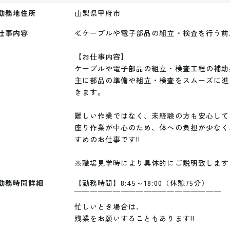
勤務地住所
山梨県甲府市
仕事内容
≪ケーブルや電子部品の組立・検査を行う前
【お仕事内容】

ケーブルや電子部品の組立・検査工程の補助
主に部品の準備や組立・検査をスムーズに進
きます。

難しい作業ではなく、未経験の方も安心して
座り作業が中心のため、体への負担が少なく
すめのお仕事です!!

※職場見学時により具体的にご説明致します
勤務時間詳細
【勤務時間】8:45～18:00（休憩75分）

￣￣￣￣￣￣￣￣￣￣￣￣￣￣￣￣￣￣￣

忙しいとき場合は、

残業をお願いすることもあります!!