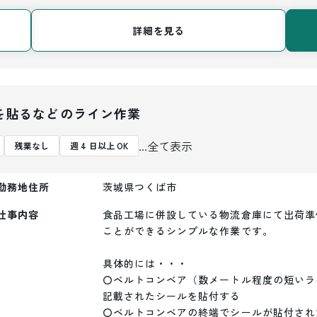
詳細を見る
を貼るなどのライン作業
...全て表示
残業なし
週 4 日以上 OK
勤務地住所
茨城県つくば市
仕事内容
食品工場に併設している物流倉庫にて出荷準
ことができるシンプルな作業です。

具体的には・・・

〇ベルトコンベア（数メートル程度の短いラ
記載されたシールを貼付する

〇ベルトコンベアの終端でシールが貼付され