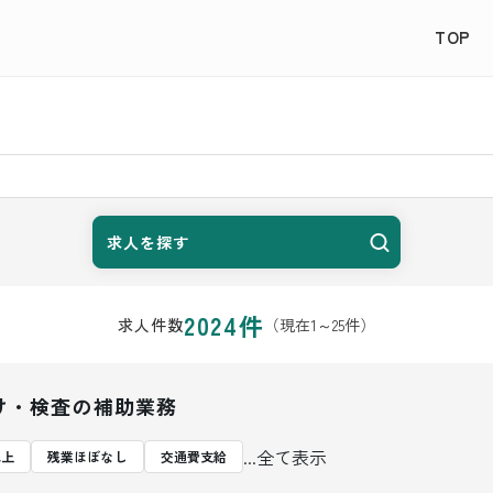
TOP
求人を探す
2024
件
（現在
1
～
25
件）
求人件数
け・検査の補助業務
...全て表示
以上
残業ほぼなし
交通費支給