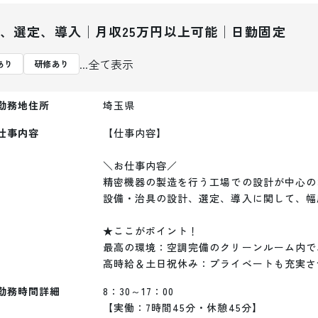
、選定、導入│月収25万円以上可能│日勤固定
...全て表示
あり
研修あり
勤務地住所
埼玉県
仕事内容
【仕事内容】

＼お仕事内容／ 

精密機器の製造を行う工場での設計が中心の
設備・治具の設計、選定、導入に関して、幅
★ここがポイント！

最高の環境：空調完備のクリーンルーム内で、
高時給＆土日祝休み：プライベートも充実さ
勤務時間詳細
8：30～17：00

【実働：7時間45分・休憩45分】