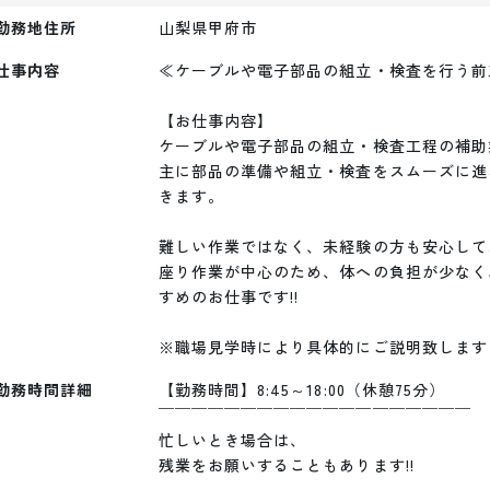
勤務地住所
山梨県甲府市
仕事内容
≪ケーブルや電子部品の組立・検査を行う前
【お仕事内容】

ケーブルや電子部品の組立・検査工程の補助
主に部品の準備や組立・検査をスムーズに進
きます。

難しい作業ではなく、未経験の方も安心して
座り作業が中心のため、体への負担が少なく
すめのお仕事です!!

※職場見学時により具体的にご説明致します
勤務時間詳細
【勤務時間】8:45～18:00（休憩75分）

￣￣￣￣￣￣￣￣￣￣￣￣￣￣￣￣￣￣￣

忙しいとき場合は、

残業をお願いすることもあります!!