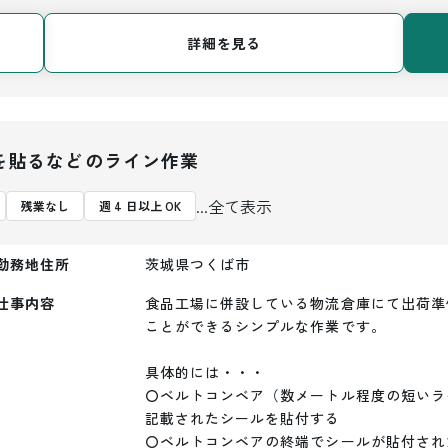
詳細を見る
を貼るなどのライン作業
...全て表示
残業なし
週 4 日以上 OK
勤務地住所
茨城県つくば市
仕事内容
食品工場に併設している物流倉庫にて出荷準
ことができるシンプルな作業です。

具体的には・・・

〇ベルトコンベア（数メートル程度の短いラ
記載されたシールを貼付する

〇ベルトコンベアの終端でシールが貼付され