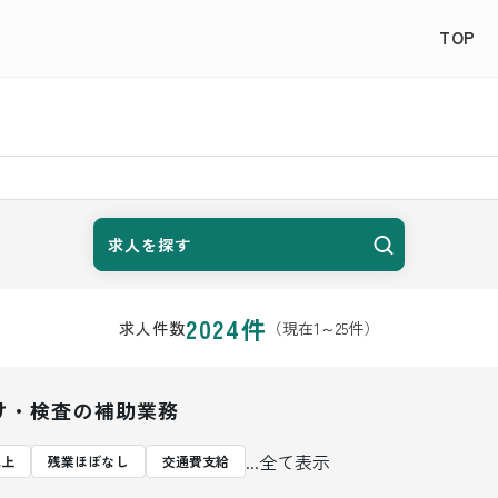
TOP
求人を探す
2024
件
（現在
1
～
25
件）
求人件数
け・検査の補助業務
...全て表示
以上
残業ほぼなし
交通費支給