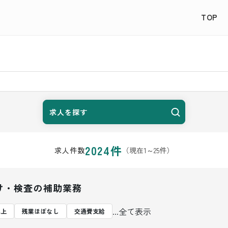
TOP
求人を探す
2024
件
（現在
1
～
25
件）
求人件数
け・検査の補助業務
...全て表示
以上
残業ほぼなし
交通費支給