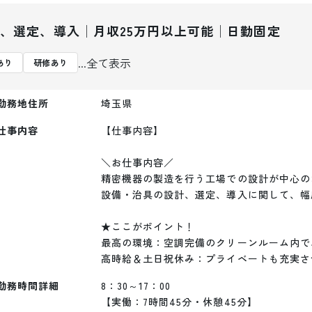
、選定、導入│月収25万円以上可能│日勤固定
...全て表示
あり
研修あり
勤務地住所
埼玉県
仕事内容
【仕事内容】

＼お仕事内容／ 

精密機器の製造を行う工場での設計が中心の
設備・治具の設計、選定、導入に関して、幅
★ここがポイント！

最高の環境：空調完備のクリーンルーム内で、
高時給＆土日祝休み：プライベートも充実さ
勤務時間詳細
8：30～17：00

【実働：7時間45分・休憩45分】