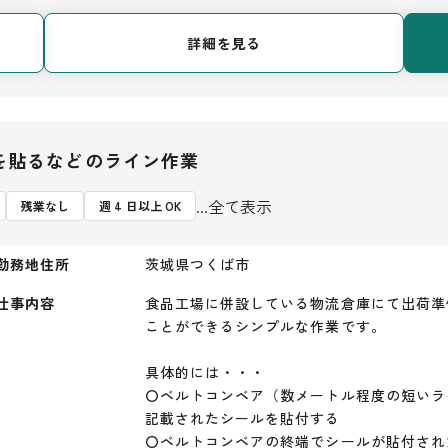
詳細を見る
を貼るなどのライン作業
...全て表示
残業なし
週 4 日以上 OK
勤務地住所
茨城県つくば市
仕事内容
食品工場に併設している物流倉庫にて出荷準
ことができるシンプルな作業です。

具体的には・・・

〇ベルトコンベア（数メートル程度の短いラ
記載されたシールを貼付する

〇ベルトコンベアの終端でシールが貼付され