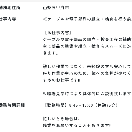
勤務地住所
山梨県甲府市
仕事内容
≪ケーブルや電子部品の組立・検査を行う前
【お仕事内容】

ケーブルや電子部品の組立・検査工程の補助
主に部品の準備や組立・検査をスムーズに進
きます。

難しい作業ではなく、未経験の方も安心して
座り作業が中心のため、体への負担が少なく
すめのお仕事です!!

※職場見学時により具体的にご説明致します
勤務時間詳細
【勤務時間】8:45～18:00（休憩75分）

￣￣￣￣￣￣￣￣￣￣￣￣￣￣￣￣￣￣￣

忙しいとき場合は、

残業をお願いすることもあります!!