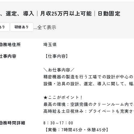
、選定、導入│月収25万円以上可能│日勤固定
...全て表示
あり
研修あり
勤務地住所
埼玉県
仕事内容
【仕事内容】

＼お仕事内容／ 

精密機器の製造を行う工場での設計が中心の
設備・治具の設計、選定、導入に関して、幅
★ここがポイント！

最高の環境：空調完備のクリーンルーム内で、
高時給＆土日祝休み：プライベートも充実さ
勤務時間詳細
8：30～17：00

【実働：7時間45分・休憩45分】