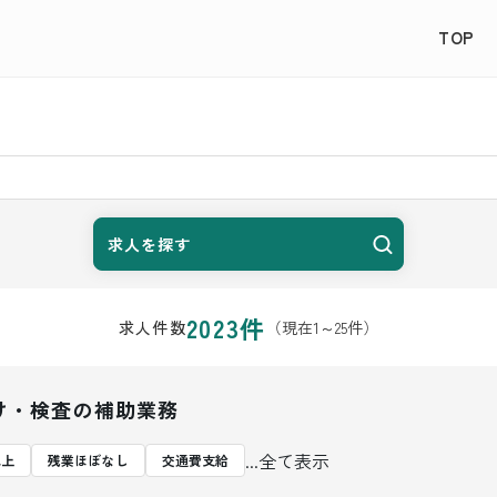
TOP
求人を探す
2023
件
（現在
1
～
25
件）
求人件数
け・検査の補助業務
...全て表示
以上
残業ほぼなし
交通費支給