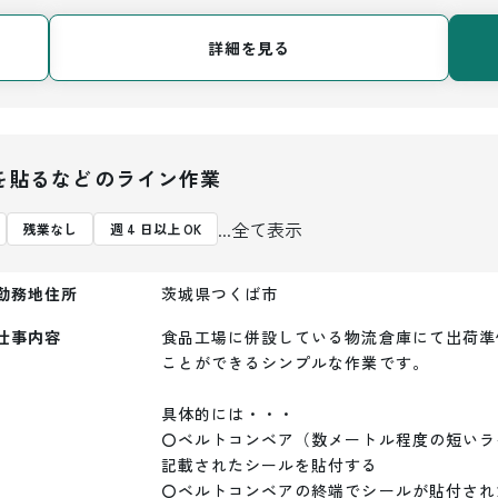
詳細を見る
を貼るなどのライン作業
...全て表示
残業なし
週 4 日以上 OK
勤務地住所
茨城県つくば市
仕事内容
食品工場に併設している物流倉庫にて出荷準
ことができるシンプルな作業です。

具体的には・・・

〇ベルトコンベア（数メートル程度の短いラ
記載されたシールを貼付する

〇ベルトコンベアの終端でシールが貼付され