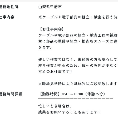
勤務地住所
山梨県甲府市
仕事内容
≪ケーブルや電子部品の組立・検査を行う前
【お仕事内容】

ケーブルや電子部品の組立・検査工程の補助
主に部品の準備や組立・検査をスムーズに進
きます。

難しい作業ではなく、未経験の方も安心して
座り作業が中心のため、体への負担が少なく
すめのお仕事です!!

※職場見学時により具体的にご説明致します
勤務時間詳細
【勤務時間】8:45～18:00（休憩75分）

￣￣￣￣￣￣￣￣￣￣￣￣￣￣￣￣￣￣￣

忙しいとき場合は、

残業をお願いすることもあります!!