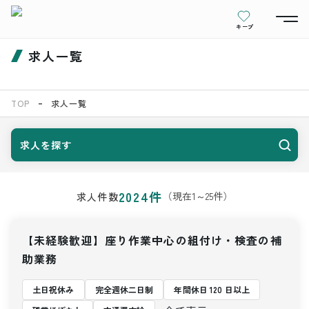
キープ
求人一覧
TOP
求人一覧
求人を探す
2024
件
（現在
1
～
25
件）
求人件数
【未経験歓迎】座り作業中心の組付け・検査の補
助業務
土日祝休み
完全週休二日制
年間休日 120 日以上