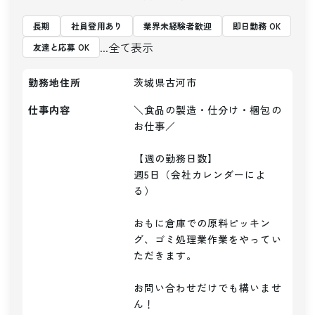
長期
社員登用あり
業界未経験者歓迎
即日勤務 OK
...全て表示
友達と応募 OK
勤務地住所
茨城県古河市
仕事内容
＼食品の製造・仕分け・梱包の
お仕事／

【週の勤務日数】

週5日（会社カレンダーによ
る）

おもに倉庫での原料ピッキン
グ、ゴミ処理業作業をやってい
ただきます。

お問い合わせだけでも構いませ
ん！
