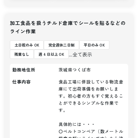
加工食品を扱うチルド倉庫でシールを貼るなどの
ライン作業
土日祝のみ OK
完全週休二日制
平日のみ OK
...全て表示
残業なし
週 4 日以上 OK
勤務地住所
茨城県つくば市
仕事内容
食品工場に併設している物流倉
庫にて出荷準備をお願いしま
す。初心者の方もすぐ覚えるこ
とができるシンプルな作業で
す。

具体的には・・・

〇ベルトコンベア（数メートル