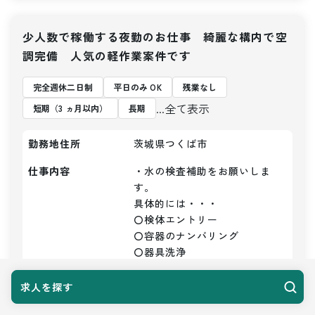
少人数で稼働する夜勤のお仕事 綺麗な構内で空
調完備 人気の軽作業案件です
完全週休二日制
平日のみ OK
残業なし
...全て表示
短期（3 ヵ月以内）
長期
勤務地住所
茨城県つくば市
仕事内容
・水の検査補助をお願いしま
す。

具体的には・・・

〇検体エントリー

〇容器のナンバリング

〇器具洗浄

〇かたずけ

〇洗浄など

求人を探す