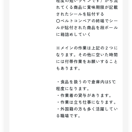
程度の短いラインです）から流
れてくる商品に賞味期限が記載
されたシールを貼付する

〇ベルトコンベアの終端でシー
ルが貼付された商品を段ボール
に箱詰めしていく

※メインの作業は上記の２つに
なります。その他に空いた時間
には付帯作業をお願いすること
もあります。

・食品を扱うので倉庫内は5℃
程度になります。

・作業着の貸与があります。

・作業は立ち仕事になります。

・外国籍の方も多く活躍してい
る職場です。
