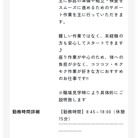
主に部品の準備や組立・検査を
スムーズに進めるためのサポー
ト作業を主に行っていただきま
す。

難しい作業ではなく、未経験の
方も安心してスタートできます
♪

座り作業が中心のため、体への
負担が少なく、コツコツ・モク
モク作業が好きな方におすすめ
のお仕事です!!

※職場見学時により具体的にご
説明致します
勤務時間詳細
【勤務時間】8:45～18:00（休憩
75分）

￣￣￣￣￣￣￣￣￣￣￣￣￣￣
￣￣￣￣￣
