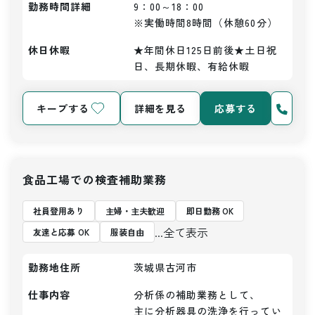
勤務時間詳細
9：00～18：00

※実働時間8時間（休憩60分）
休日休暇
★年間休日125日前後★土日祝
日、長期休暇、有給休暇
キープする
詳細を見る
応募する
食品工場での検査補助業務
社員登用あり
主婦・主夫歓迎
即日勤務 OK
...全て表示
友達と応募 OK
服装自由
勤務地住所
茨城県古河市
仕事内容
分析係の補助業務として、

主に分析器具の洗浄を行ってい