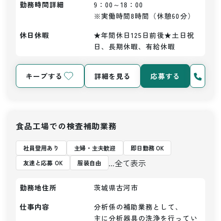
勤務時間詳細
9：00～18：00

※実働時間8時間（休憩60分）
休日休暇
★年間休日125日前後★土日祝
日、長期休暇、有給休暇
キープする
詳細を見る
応募する
食品工場での検査補助業務
社員登用あり
主婦・主夫歓迎
即日勤務 OK
...全て表示
友達と応募 OK
服装自由
勤務地住所
茨城県古河市
仕事内容
分析係の補助業務として、

主に分析器具の洗浄を行ってい