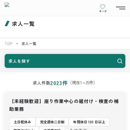
キープ
求人一覧
TOP
求人一覧
求人を探す
2023
件
（現在
1
～
25
件）
求人件数
【未経験歓迎】座り作業中心の組付け・検査の補
助業務
土日祝休み
完全週休二日制
年間休日 120 日以上