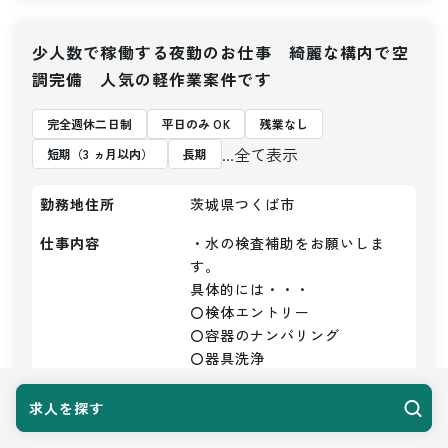
少人数で稼働する夜勤のお仕事 綺麗な構内で空
調完備 人気の軽作業案件です
完全週休二日制
平日のみ OK
残業なし
...全て表示
短期（3 ヵ月以内）
長期
勤務地住所
茨城県つくば市
仕事内容
・水の検査補助をお願いしま
す。

具体的には・・・

〇検体エントリー

〇容器のナンバリング

〇器具洗浄

〇かたずけ

〇洗浄など

求人を探す