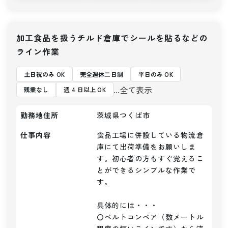
加工食品を扱うチルド倉庫でシールを貼るなどの
ライン作業
土日祝のみ OK
完全週休二日制
平日のみ OK
...全て表示
残業なし
週 4 日以上 OK
勤務地住所
茨城県つくば市
仕事内容
食品工場に併設している物流倉
庫にて出荷準備をお願いしま
す。初心者の方もすぐ覚えるこ
とができるシンプルな作業で
す。

具体的には・・・

〇ベルトコンベア（数メートル