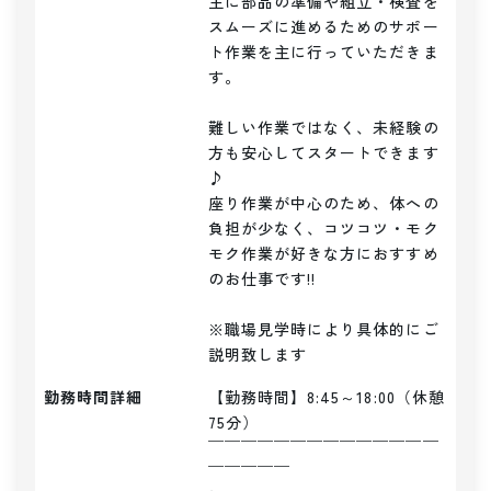
主に部品の準備や組立・検査を
スムーズに進めるためのサポー
ト作業を主に行っていただきま
す。

難しい作業ではなく、未経験の
方も安心してスタートできます
♪

座り作業が中心のため、体への
負担が少なく、コツコツ・モク
モク作業が好きな方におすすめ
のお仕事です!!

※職場見学時により具体的にご
説明致します
勤務時間詳細
【勤務時間】8:45～18:00（休憩
75分）

￣￣￣￣￣￣￣￣￣￣￣￣￣￣
￣￣￣￣￣
