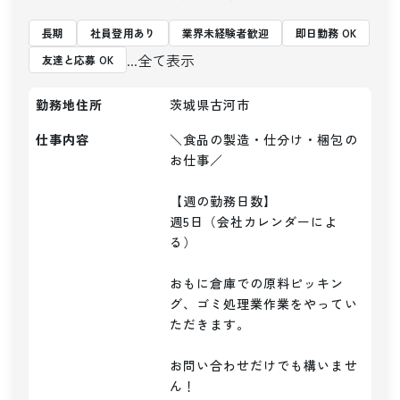
長期
社員登用あり
業界未経験者歓迎
即日勤務 OK
...全て表示
友達と応募 OK
勤務地住所
茨城県古河市
仕事内容
＼食品の製造・仕分け・梱包の
お仕事／

【週の勤務日数】

週5日（会社カレンダーによ
る）

おもに倉庫での原料ピッキン
グ、ゴミ処理業作業をやってい
ただきます。

お問い合わせだけでも構いませ
ん！
