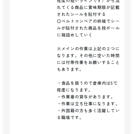
程度の短いラインです）から流
れてくる商品に賞味期限が記載
されたシールを貼付する

〇ベルトコンベアの終端でシー
ルが貼付された商品を段ボール
に箱詰めしていく

※メインの作業は上記の２つに
なります。その他に空いた時間
には付帯作業をお願いすること
もあります。

・食品を扱うので倉庫内は5℃
程度になります。

・作業着の貸与があります。

・作業は立ち仕事になります。

・外国籍の方も多く活躍してい
る職場です。
