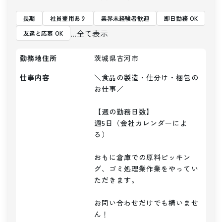
長期
社員登用あり
業界未経験者歓迎
即日勤務 OK
...全て表示
友達と応募 OK
勤務地住所
茨城県古河市
仕事内容
＼食品の製造・仕分け・梱包の
お仕事／

【週の勤務日数】

週5日（会社カレンダーによ
る）

おもに倉庫での原料ピッキン
グ、ゴミ処理業作業をやってい
ただきます。

お問い合わせだけでも構いませ
ん！
