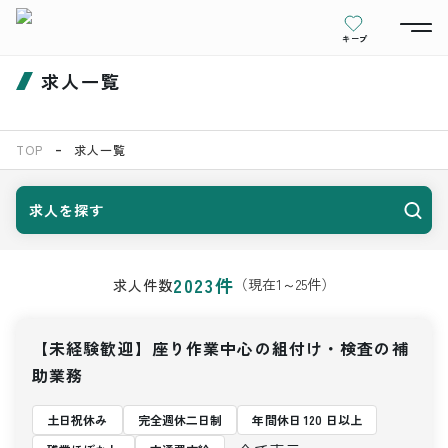
キープ
求人一覧
TOP
求人一覧
求人を探す
2023
件
（現在
1
～
25
件）
求人件数
【未経験歓迎】座り作業中心の組付け・検査の補
助業務
土日祝休み
完全週休二日制
年間休日 120 日以上