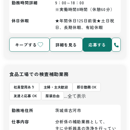
勤務時間詳細
9：00～18：00

※実働時間8時間（休憩60分）
休日休暇
★年間休日125日前後★土日祝
日、長期休暇、有給休暇
キープする
詳細を見る
応募する
食品工場での検査補助業務
社員登用あり
主婦・主夫歓迎
即日勤務 OK
...全て表示
友達と応募 OK
服装自由
勤務地住所
茨城県古河市
仕事内容
分析係の補助業務として、

主に分析器具の洗浄を行ってい