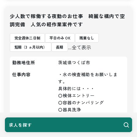
少人数で稼働する夜勤のお仕事 綺麗な構内で空
調完備 人気の軽作業案件です
完全週休二日制
平日のみ OK
残業なし
...全て表示
短期（3 ヵ月以内）
長期
勤務地住所
茨城県つくば市
仕事内容
・水の検査補助をお願いしま
す。

具体的には・・・

〇検体エントリー

〇容器のナンバリング

〇器具洗浄

〇かたずけ

〇洗浄など

求人を探す