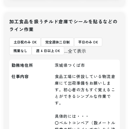
加工食品を扱うチルド倉庫でシールを貼るなどの
ライン作業
土日祝のみ OK
完全週休二日制
平日のみ OK
...全て表示
残業なし
週 4 日以上 OK
勤務地住所
茨城県つくば市
仕事内容
食品工場に併設している物流倉
庫にて出荷準備をお願いしま
す。初心者の方もすぐ覚えるこ
とができるシンプルな作業で
す。

具体的には・・・

〇ベルトコンベア（数メートル