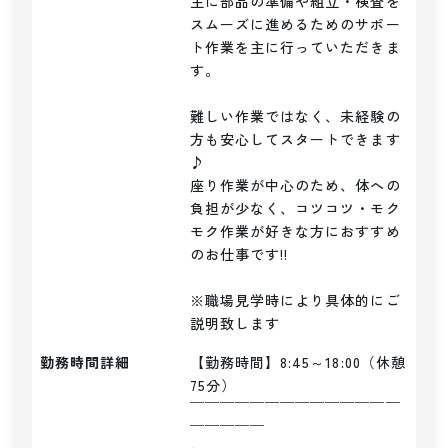
主に部品の準備や組立・検査を
スムーズに進めるためのサポー
ト作業を主に行っていただきま
す。

難しい作業ではなく、未経験の
方も安心してスタートできます
♪

座り作業が中心のため、体への
負担が少なく、コツコツ・モク
モク作業が好きな方におすすめ
のお仕事です!!

※職場見学時により具体的にご
説明致します
勤務時間詳細
【勤務時間】8:45～18:00（休憩
75分）

￣￣￣￣￣￣￣￣￣￣￣￣￣￣
￣￣￣￣￣
