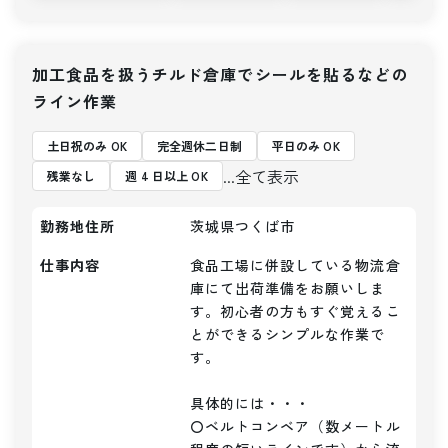
加工食品を扱うチルド倉庫でシールを貼るなどの
ライン作業
土日祝のみ OK
完全週休二日制
平日のみ OK
...全て表示
残業なし
週 4 日以上 OK
勤務地住所
茨城県つくば市
仕事内容
食品工場に併設している物流倉
庫にて出荷準備をお願いしま
す。初心者の方もすぐ覚えるこ
とができるシンプルな作業で
す。

具体的には・・・

〇ベルトコンベア（数メートル