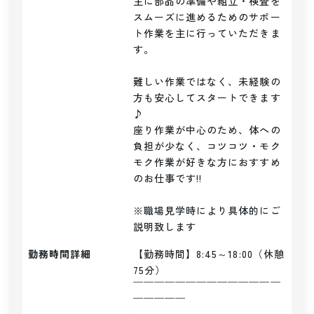
主に部品の準備や組立・検査を
スムーズに進めるためのサポー
ト作業を主に行っていただきま
す。

難しい作業ではなく、未経験の
方も安心してスタートできます
♪

座り作業が中心のため、体への
負担が少なく、コツコツ・モク
モク作業が好きな方におすすめ
のお仕事です!!

※職場見学時により具体的にご
説明致します
勤務時間詳細
【勤務時間】8:45～18:00（休憩
75分）

￣￣￣￣￣￣￣￣￣￣￣￣￣￣
￣￣￣￣￣
