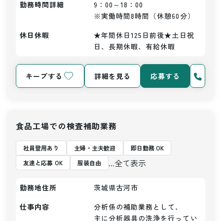
勤務時間詳細
9：00～18：00

※実働時間8時間（休憩60分）
休日休暇
★年間休日125日前後★土日祝
日、長期休暇、有給休暇
キープする
詳細を見る
応募する
食品工場での検査補助業務
社員登用あり
主婦・主夫歓迎
即日勤務 OK
...全て表示
友達と応募 OK
服装自由
勤務地住所
茨城県古河市
仕事内容
分析係の補助業務として、

主に分析器具の洗浄を行ってい