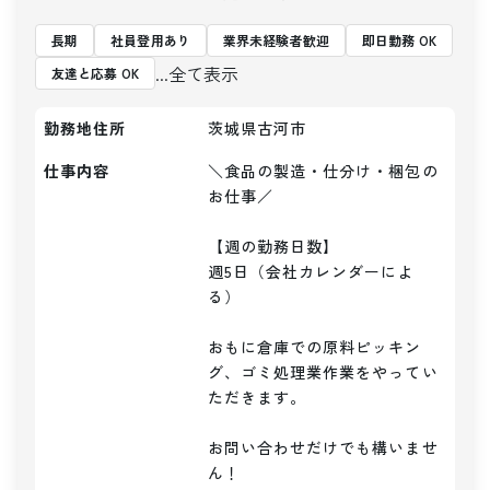
長期
社員登用あり
業界未経験者歓迎
即日勤務 OK
...全て表示
友達と応募 OK
勤務地住所
茨城県古河市
仕事内容
＼食品の製造・仕分け・梱包の
お仕事／

【週の勤務日数】

週5日（会社カレンダーによ
る）

おもに倉庫での原料ピッキン
グ、ゴミ処理業作業をやってい
ただきます。

お問い合わせだけでも構いませ
ん！
