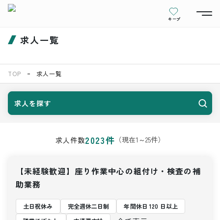
キープ
求人一覧
TOP
求人一覧
求人を探す
2023
件
（現在
1
～
25
件）
求人件数
【未経験歓迎】座り作業中心の組付け・検査の補
助業務
土日祝休み
完全週休二日制
年間休日 120 日以上