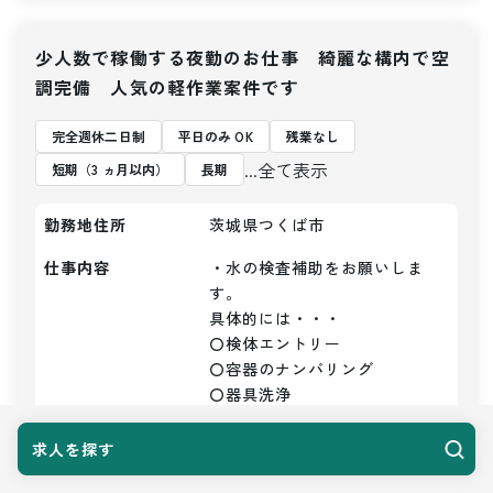
少人数で稼働する夜勤のお仕事 綺麗な構内で空
調完備 人気の軽作業案件です
完全週休二日制
平日のみ OK
残業なし
...全て表示
短期（3 ヵ月以内）
長期
勤務地住所
茨城県つくば市
仕事内容
・水の検査補助をお願いしま
す。

具体的には・・・

〇検体エントリー

〇容器のナンバリング

〇器具洗浄

〇かたずけ

〇洗浄など

求人を探す