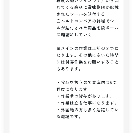
程度の短いラインです）から流
れてくる商品に賞味期限が記載
されたシールを貼付する

〇ベルトコンベアの終端でシー
ルが貼付された商品を段ボール
に箱詰めしていく

※メインの作業は上記の２つに
なります。その他に空いた時間
には付帯作業をお願いすること
もあります。

・食品を扱うので倉庫内は5℃
程度になります。

・作業着の貸与があります。

・作業は立ち仕事になります。

・外国籍の方も多く活躍してい
る職場です。
