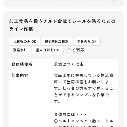
加工食品を扱うチルド倉庫でシールを貼るなどの
ライン作業
土日祝のみ OK
完全週休二日制
平日のみ OK
...全て表示
残業なし
週 4 日以上 OK
勤務地住所
茨城県つくば市
仕事内容
食品工場に併設している物流倉
庫にて出荷準備をお願いしま
す。初心者の方もすぐ覚えるこ
とができるシンプルな作業で
す。

具体的には・・・

〇ベルトコンベア（数メートル