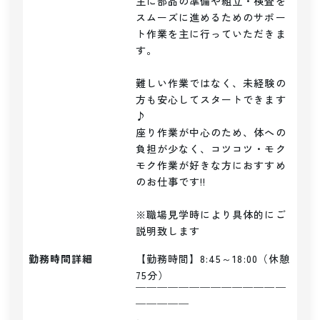
主に部品の準備や組立・検査を
スムーズに進めるためのサポー
ト作業を主に行っていただきま
す。

難しい作業ではなく、未経験の
方も安心してスタートできます
♪

座り作業が中心のため、体への
負担が少なく、コツコツ・モク
モク作業が好きな方におすすめ
のお仕事です!!

※職場見学時により具体的にご
説明致します
勤務時間詳細
【勤務時間】8:45～18:00（休憩
75分）

￣￣￣￣￣￣￣￣￣￣￣￣￣￣
￣￣￣￣￣
