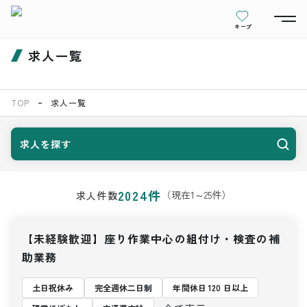
キープ
求人一覧
TOP
求人一覧
求人を探す
2024
件
（現在
1
～
25
件）
求人件数
【未経験歓迎】座り作業中心の組付け・検査の補
助業務
土日祝休み
完全週休二日制
年間休日 120 日以上