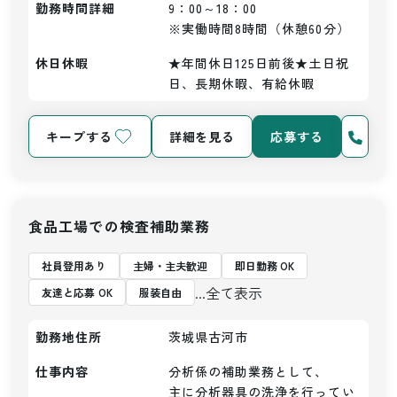
勤務時間詳細
9：00～18：00

※実働時間8時間（休憩60分）
休日休暇
★年間休日125日前後★土日祝
日、長期休暇、有給休暇
キープする
詳細を見る
応募する
食品工場での検査補助業務
社員登用あり
主婦・主夫歓迎
即日勤務 OK
...全て表示
友達と応募 OK
服装自由
勤務地住所
茨城県古河市
仕事内容
分析係の補助業務として、

主に分析器具の洗浄を行ってい