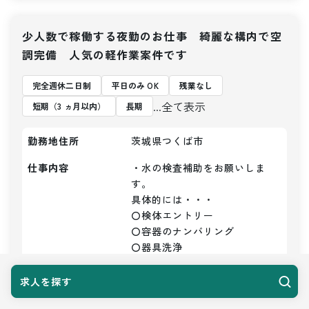
少人数で稼働する夜勤のお仕事 綺麗な構内で空
調完備 人気の軽作業案件です
完全週休二日制
平日のみ OK
残業なし
...全て表示
短期（3 ヵ月以内）
長期
勤務地住所
茨城県つくば市
仕事内容
・水の検査補助をお願いしま
す。

具体的には・・・

〇検体エントリー

〇容器のナンバリング

〇器具洗浄

〇かたずけ

〇洗浄など

求人を探す