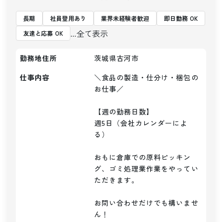
長期
社員登用あり
業界未経験者歓迎
即日勤務 OK
...全て表示
友達と応募 OK
勤務地住所
茨城県古河市
仕事内容
＼食品の製造・仕分け・梱包の
お仕事／

【週の勤務日数】

週5日（会社カレンダーによ
る）

おもに倉庫での原料ピッキン
グ、ゴミ処理業作業をやってい
ただきます。

お問い合わせだけでも構いませ
ん！
