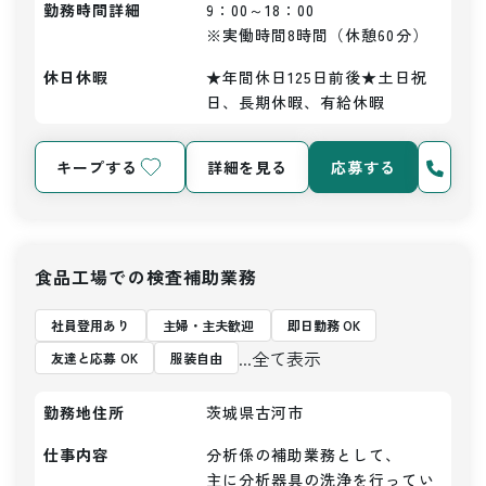
勤務時間詳細
9：00～18：00

※実働時間8時間（休憩60分）
休日休暇
★年間休日125日前後★土日祝
日、長期休暇、有給休暇
キープする
詳細を見る
応募する
食品工場での検査補助業務
社員登用あり
主婦・主夫歓迎
即日勤務 OK
...全て表示
友達と応募 OK
服装自由
勤務地住所
茨城県古河市
仕事内容
分析係の補助業務として、

主に分析器具の洗浄を行ってい