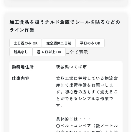
加工食品を扱うチルド倉庫でシールを貼るなどの
ライン作業
土日祝のみ OK
完全週休二日制
平日のみ OK
...全て表示
残業なし
週 4 日以上 OK
勤務地住所
茨城県つくば市
仕事内容
食品工場に併設している物流倉
庫にて出荷準備をお願いしま
す。初心者の方もすぐ覚えるこ
とができるシンプルな作業で
す。

具体的には・・・

〇ベルトコンベア（数メートル