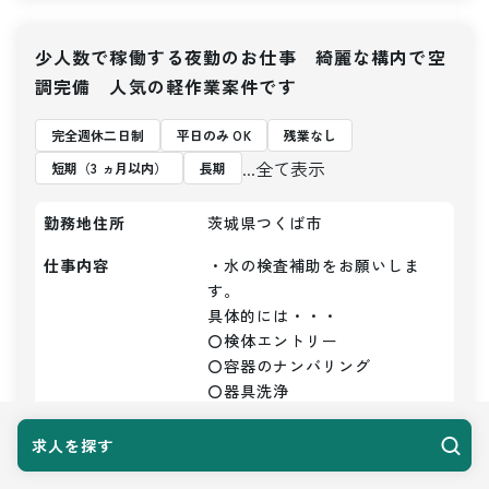
少人数で稼働する夜勤のお仕事 綺麗な構内で空
調完備 人気の軽作業案件です
完全週休二日制
平日のみ OK
残業なし
...全て表示
短期（3 ヵ月以内）
長期
勤務地住所
茨城県つくば市
仕事内容
・水の検査補助をお願いしま
す。

具体的には・・・

〇検体エントリー

〇容器のナンバリング

〇器具洗浄

〇かたずけ

〇洗浄など

求人を探す