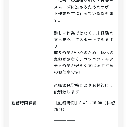
主に部品の準備や組立・検査を
スムーズに進めるためのサポー
ト作業を主に行っていただきま
す。

難しい作業ではなく、未経験の
方も安心してスタートできます
♪

座り作業が中心のため、体への
負担が少なく、コツコツ・モク
モク作業が好きな方におすすめ
のお仕事です!!

※職場見学時により具体的にご
説明致します
勤務時間詳細
【勤務時間】8:45～18:00（休憩
75分）

￣￣￣￣￣￣￣￣￣￣￣￣￣￣
￣￣￣￣￣
