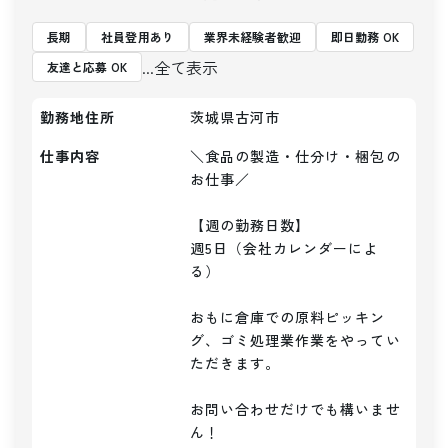
長期
社員登用あり
業界未経験者歓迎
即日勤務 OK
...全て表示
友達と応募 OK
勤務地住所
茨城県古河市
仕事内容
＼食品の製造・仕分け・梱包の
お仕事／

【週の勤務日数】

週5日（会社カレンダーによ
る）

おもに倉庫での原料ピッキン
グ、ゴミ処理業作業をやってい
ただきます。

お問い合わせだけでも構いませ
ん！
