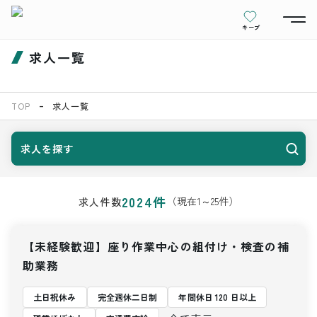
キープ
求人一覧
TOP
求人一覧
求人を探す
2024
件
（現在
1
～
25
件）
求人件数
【未経験歓迎】座り作業中心の組付け・検査の補
助業務
土日祝休み
完全週休二日制
年間休日 120 日以上