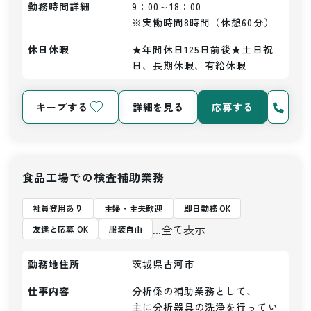
勤務時間詳細
9：00～18：00

※実働時間8時間（休憩60分）
休日休暇
★年間休日125日前後★土日祝
日、長期休暇、有給休暇
キープする
詳細を見る
応募する
食品工場での検査補助業務
社員登用あり
主婦・主夫歓迎
即日勤務 OK
...全て表示
友達と応募 OK
服装自由
勤務地住所
茨城県古河市
仕事内容
分析係の補助業務として、

主に分析器具の洗浄を行ってい