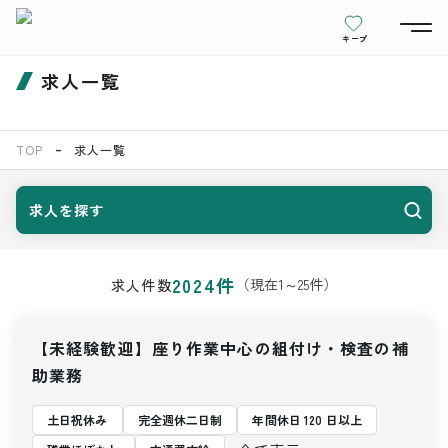
キープ
求人一覧
TOP
求人一覧
求人を探す
2024
件
（現在
1
～
25
件）
求人件数
【未経験歓迎】座り作業中心の組付け・検査の補
助業務
土日祝休み
完全週休二日制
年間休日 120 日以上