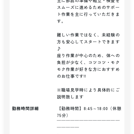
主に部品の準備や組立・検査を
スムーズに進めるためのサポー
ト作業を主に行っていただきま
す。

難しい作業ではなく、未経験の
方も安心してスタートできます
♪

座り作業が中心のため、体への
負担が少なく、コツコツ・モク
モク作業が好きな方におすすめ
のお仕事です!!

※職場見学時により具体的にご
説明致します
勤務時間詳細
【勤務時間】8:45～18:00（休憩
75分）

￣￣￣￣￣￣￣￣￣￣￣￣￣￣
￣￣￣￣￣
