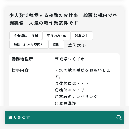
少人数で稼働する夜勤のお仕事 綺麗な構内で空
調完備 人気の軽作業案件です
完全週休二日制
平日のみ OK
残業なし
...全て表示
短期（3 ヵ月以内）
長期
勤務地住所
茨城県つくば市
仕事内容
・水の検査補助をお願いしま
す。

具体的には・・・

〇検体エントリー

〇容器のナンバリング

〇器具洗浄

〇かたずけ

〇洗浄など

求人を探す