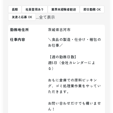
長期
社員登用あり
業界未経験者歓迎
即日勤務 OK
...全て表示
友達と応募 OK
勤務地住所
茨城県古河市
仕事内容
＼食品の製造・仕分け・梱包の
お仕事／

【週の勤務日数】

週5日（会社カレンダーによ
る）

おもに倉庫での原料ピッキン
グ、ゴミ処理業作業をやってい
ただきます。

お問い合わせだけでも構いませ
ん！
