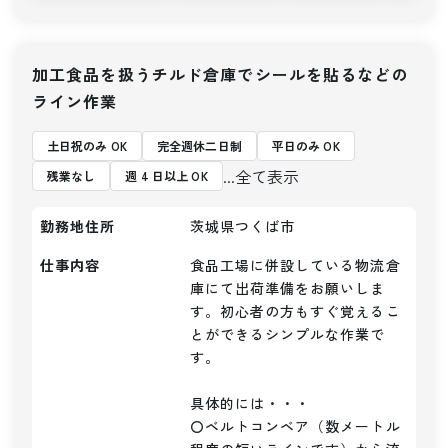
加工食品を扱うチルド倉庫でシールを貼るなどの
ライン作業
土日祝のみ OK
完全週休二日制
平日のみ OK
...全て表示
残業なし
週 4 日以上 OK
勤務地住所
茨城県つくば市
仕事内容
食品工場に併設している物流倉
庫にて出荷準備をお願いしま
す。初心者の方もすぐ覚えるこ
とができるシンプルな作業で
す。

具体的には・・・

〇ベルトコンベア（数メートル