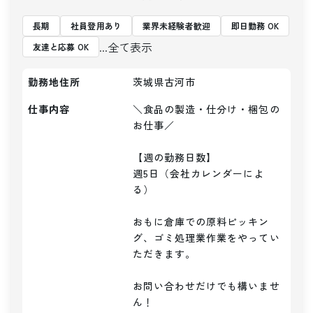
長期
社員登用あり
業界未経験者歓迎
即日勤務 OK
...全て表示
友達と応募 OK
勤務地住所
茨城県古河市
仕事内容
＼食品の製造・仕分け・梱包の
お仕事／

【週の勤務日数】

週5日（会社カレンダーによ
る）

おもに倉庫での原料ピッキン
グ、ゴミ処理業作業をやってい
ただきます。

お問い合わせだけでも構いませ
ん！
