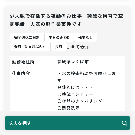
少人数で稼働する夜勤のお仕事 綺麗な構内で空
調完備 人気の軽作業案件です
完全週休二日制
平日のみ OK
残業なし
...全て表示
短期（3 ヵ月以内）
長期
勤務地住所
茨城県つくば市
仕事内容
・水の検査補助をお願いしま
す。

具体的には・・・

〇検体エントリー

〇容器のナンバリング

〇器具洗浄

〇かたずけ

〇洗浄など

求人を探す