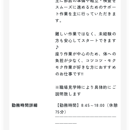
主に部品の準備や組立・検査を
スムーズに進めるためのサポー
ト作業を主に行っていただきま
す。

難しい作業ではなく、未経験の
方も安心してスタートできます
♪

座り作業が中心のため、体への
負担が少なく、コツコツ・モク
モク作業が好きな方におすすめ
のお仕事です!!

※職場見学時により具体的にご
説明致します
勤務時間詳細
【勤務時間】8:45～18:00（休憩
75分）

￣￣￣￣￣￣￣￣￣￣￣￣￣￣
￣￣￣￣￣
