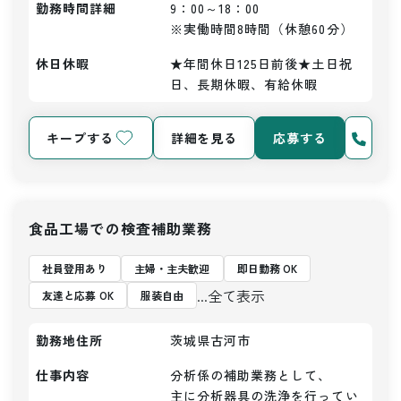
勤務時間詳細
9：00～18：00

※実働時間8時間（休憩60分）
休日休暇
★年間休日125日前後★土日祝
日、長期休暇、有給休暇
キープする
詳細を見る
応募する
食品工場での検査補助業務
社員登用あり
主婦・主夫歓迎
即日勤務 OK
...全て表示
友達と応募 OK
服装自由
勤務地住所
茨城県古河市
仕事内容
分析係の補助業務として、

主に分析器具の洗浄を行ってい