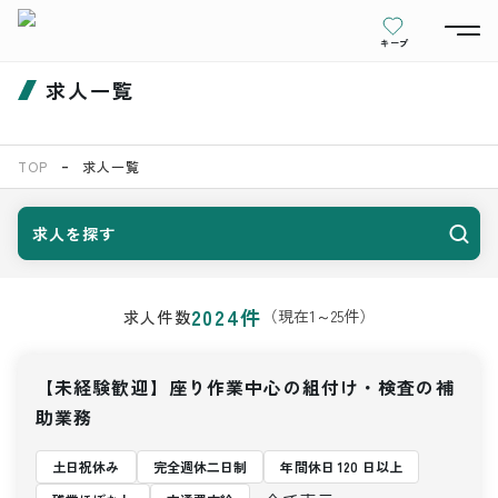
キープ
求人一覧
TOP
求人一覧
求人を探す
2024
件
（現在
1
～
25
件）
求人件数
【未経験歓迎】座り作業中心の組付け・検査の補
助業務
土日祝休み
完全週休二日制
年間休日 120 日以上