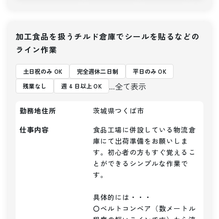
加工食品を扱うチルド倉庫でシールを貼るなどの
ライン作業
土日祝のみ OK
完全週休二日制
平日のみ OK
...全て表示
残業なし
週 4 日以上 OK
勤務地住所
茨城県つくば市
仕事内容
食品工場に併設している物流倉
庫にて出荷準備をお願いしま
す。初心者の方もすぐ覚えるこ
とができるシンプルな作業で
す。

具体的には・・・

〇ベルトコンベア（数メートル