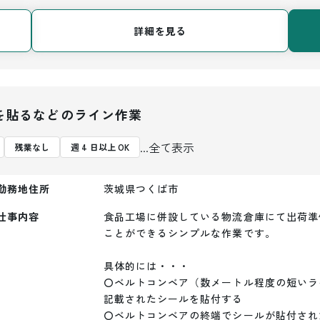
詳細を見る
を貼るなどのライン作業
...全て表示
残業なし
週 4 日以上 OK
勤務地住所
茨城県つくば市
仕事内容
食品工場に併設している物流倉庫にて出荷準
ことができるシンプルな作業です。

具体的には・・・

〇ベルトコンベア（数メートル程度の短いラ
記載されたシールを貼付する

〇ベルトコンベアの終端でシールが貼付され