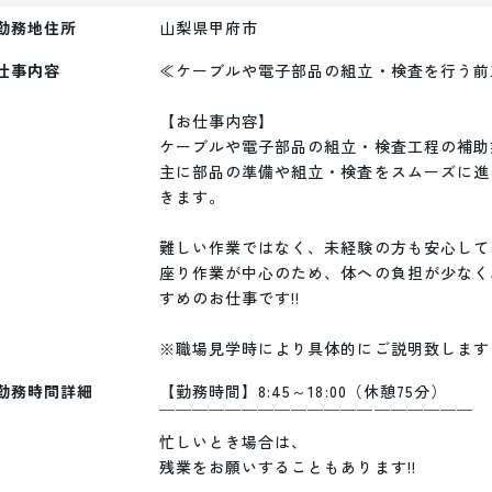
勤務地住所
山梨県甲府市
仕事内容
≪ケーブルや電子部品の組立・検査を行う前
【お仕事内容】

ケーブルや電子部品の組立・検査工程の補助
主に部品の準備や組立・検査をスムーズに進
きます。

難しい作業ではなく、未経験の方も安心して
座り作業が中心のため、体への負担が少なく
すめのお仕事です!!

※職場見学時により具体的にご説明致します
勤務時間詳細
【勤務時間】8:45～18:00（休憩75分）

￣￣￣￣￣￣￣￣￣￣￣￣￣￣￣￣￣￣￣

忙しいとき場合は、

残業をお願いすることもあります!!