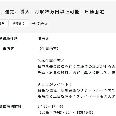
、選定、導入│月収25万円以上可能│日勤固定
...全て表示
あり
研修あり
勤務地住所
埼玉県
仕事内容
【仕事内容】

＼お仕事内容／ 

精密機器の製造を行う工場での設計が中心の
設備・治具の設計、選定、導入に関して、幅
★ここがポイント！

最高の環境：空調完備のクリーンルーム内で、
高時給＆土日祝休み：プライベートも充実さ
勤務時間詳細
8：30～17：00

【実働：7時間45分・休憩45分】