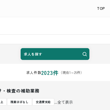
TOP
求人を探す
2023
件
（現在
1
～
25
件）
求人件数
け・検査の補助業務
...全て表示
以上
残業ほぼなし
交通費支給