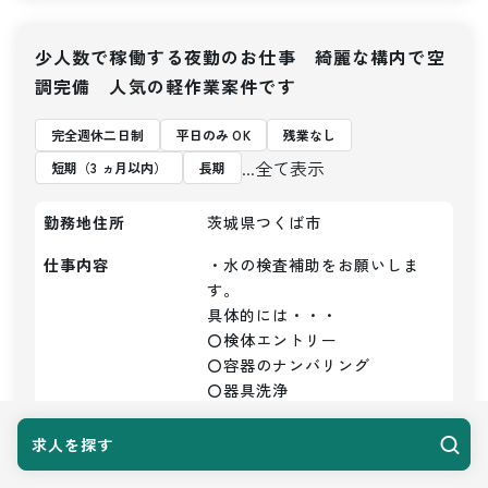
少人数で稼働する夜勤のお仕事 綺麗な構内で空
調完備 人気の軽作業案件です
完全週休二日制
平日のみ OK
残業なし
...全て表示
短期（3 ヵ月以内）
長期
勤務地住所
茨城県つくば市
仕事内容
・水の検査補助をお願いしま
す。

具体的には・・・

〇検体エントリー

〇容器のナンバリング

〇器具洗浄

〇かたずけ

〇洗浄など

求人を探す