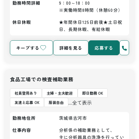
勤務時間詳細
9：00～18：00

※実働時間8時間（休憩60分）
休日休暇
★年間休日125日前後★土日祝
日、長期休暇、有給休暇
キープする
詳細を見る
応募する
食品工場での検査補助業務
社員登用あり
主婦・主夫歓迎
即日勤務 OK
...全て表示
友達と応募 OK
服装自由
勤務地住所
茨城県古河市
仕事内容
分析係の補助業務として、

主に分析器具の洗浄を行ってい