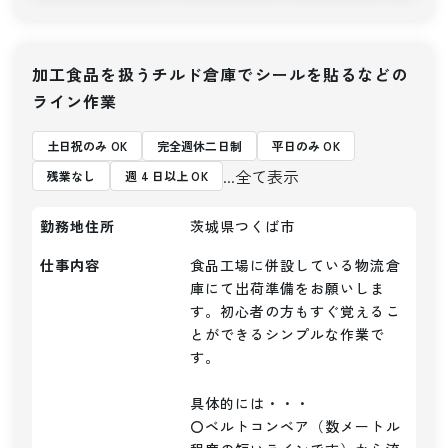
加工食品を扱うチルド倉庫でシールを貼るなどの
ライン作業
土日祝のみ OK
完全週休二日制
平日のみ OK
...全て表示
残業なし
週 4 日以上 OK
勤務地住所
茨城県つくば市
仕事内容
食品工場に併設している物流倉
庫にて出荷準備をお願いしま
す。初心者の方もすぐ覚えるこ
とができるシンプルな作業で
す。

具体的には・・・

〇ベルトコンベア（数メートル