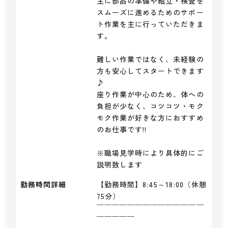
主に部品の準備や組立・検査を
スムーズに進めるためのサポー
ト作業を主に行っていただきま
す。

難しい作業ではなく、未経験の
方も安心してスタートできます
♪

座り作業が中心のため、体への
負担が少なく、コツコツ・モク
モク作業が好きな方におすすめ
のお仕事です!!

※職場見学時により具体的にご
説明致します
勤務時間詳細
【勤務時間】8:45～18:00（休憩
75分）

￣￣￣￣￣￣￣￣￣￣￣￣￣￣
￣￣￣￣￣
