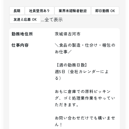
長期
社員登用あり
業界未経験者歓迎
即日勤務 OK
...全て表示
友達と応募 OK
勤務地住所
茨城県古河市
仕事内容
＼食品の製造・仕分け・梱包の
お仕事／

【週の勤務日数】

週5日（会社カレンダーによ
る）

おもに倉庫での原料ピッキン
グ、ゴミ処理業作業をやってい
ただきます。

お問い合わせだけでも構いませ
ん！
