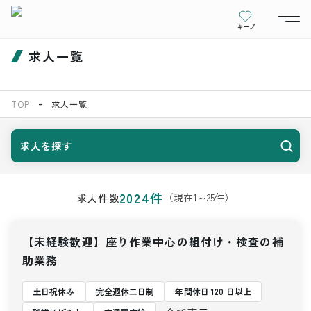
キープ
求人一覧
TOP
求人一覧
求人を探す
2024
件
（現在
1
～
25
件）
求人件数
【未経験歓迎】座り作業中心の組付け・検査の補
助業務
土日祝休み
完全週休二日制
年間休日 120 日以上