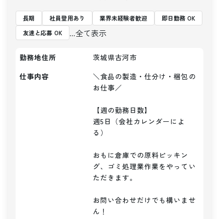
長期
社員登用あり
業界未経験者歓迎
即日勤務 OK
...全て表示
友達と応募 OK
勤務地住所
茨城県古河市
仕事内容
＼食品の製造・仕分け・梱包の
お仕事／

【週の勤務日数】

週5日（会社カレンダーによ
る）

おもに倉庫での原料ピッキン
グ、ゴミ処理業作業をやってい
ただきます。

お問い合わせだけでも構いませ
ん！
