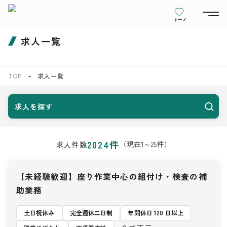
キープ
求人一覧
TOP
求人一覧
求人を探す
2024
件
（現在
1
～
25
件）
求人件数
【未経験歓迎】座り作業中心の組付け・検査の補
助業務
土日祝休み
完全週休二日制
年間休日 120 日以上