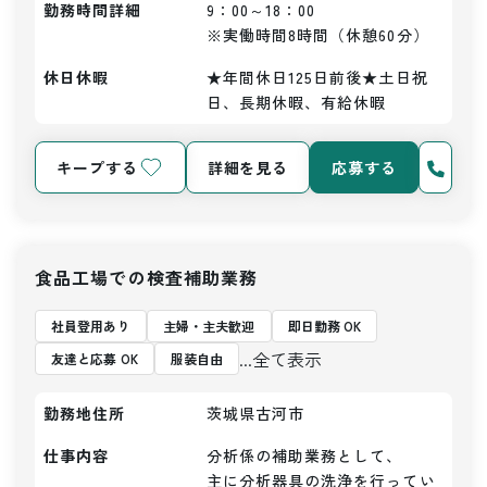
勤務時間詳細
9：00～18：00

※実働時間8時間（休憩60分）
休日休暇
★年間休日125日前後★土日祝
日、長期休暇、有給休暇
キープする
詳細を見る
応募する
食品工場での検査補助業務
社員登用あり
主婦・主夫歓迎
即日勤務 OK
...全て表示
友達と応募 OK
服装自由
勤務地住所
茨城県古河市
仕事内容
分析係の補助業務として、

主に分析器具の洗浄を行ってい