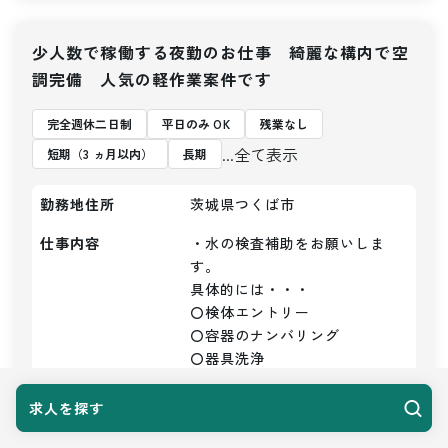
少人数で稼働する夜勤のお仕事 綺麗な構内で空
調完備 人気の軽作業案件です
完全週休二日制
平日のみ OK
残業なし
...全て表示
短期（3 ヵ月以内）
長期
勤務地住所
茨城県つくば市
仕事内容
・水の検査補助をお願いしま
す。

具体的には・・・

〇検体エントリー

〇容器のナンバリング

〇器具洗浄

〇かたずけ

〇洗浄など

求人を探す