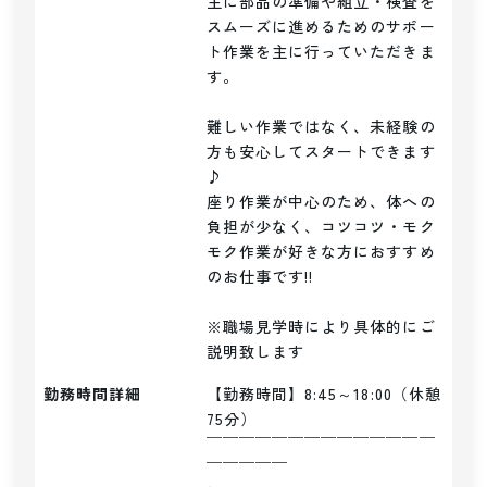
主に部品の準備や組立・検査を
スムーズに進めるためのサポー
ト作業を主に行っていただきま
す。

難しい作業ではなく、未経験の
方も安心してスタートできます
♪

座り作業が中心のため、体への
負担が少なく、コツコツ・モク
モク作業が好きな方におすすめ
のお仕事です!!

※職場見学時により具体的にご
説明致します
勤務時間詳細
【勤務時間】8:45～18:00（休憩
75分）

￣￣￣￣￣￣￣￣￣￣￣￣￣￣
￣￣￣￣￣
