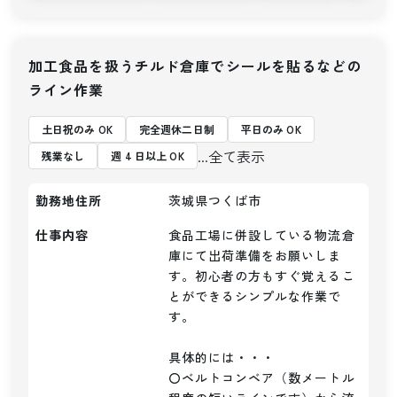
加工食品を扱うチルド倉庫でシールを貼るなどの
ライン作業
土日祝のみ OK
完全週休二日制
平日のみ OK
...全て表示
残業なし
週 4 日以上 OK
勤務地住所
茨城県つくば市
仕事内容
食品工場に併設している物流倉
庫にて出荷準備をお願いしま
す。初心者の方もすぐ覚えるこ
とができるシンプルな作業で
す。

具体的には・・・

〇ベルトコンベア（数メートル