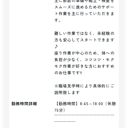
主に部品の準備や組立・検査を
スムーズに進めるためのサポー
ト作業を主に行っていただきま
す。

難しい作業ではなく、未経験の
方も安心してスタートできます
♪

座り作業が中心のため、体への
負担が少なく、コツコツ・モク
モク作業が好きな方におすすめ
のお仕事です!!

※職場見学時により具体的にご
説明致します
勤務時間詳細
【勤務時間】8:45～18:00（休憩
75分）

￣￣￣￣￣￣￣￣￣￣￣￣￣￣
￣￣￣￣￣
