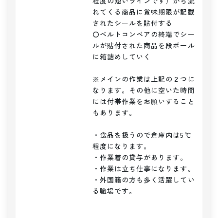
程度の短いラインです）から流
れてくる商品に賞味期限が記載
されたシールを貼付する

〇ベルトコンベアの終端でシー
ルが貼付された商品を段ボール
に箱詰めしていく

※メインの作業は上記の２つに
なります。その他に空いた時間
には付帯作業をお願いすること
もあります。

・食品を扱うので倉庫内は5℃
程度になります。

・作業着の貸与があります。

・作業は立ち仕事になります。

・外国籍の方も多く活躍してい
る職場です。
