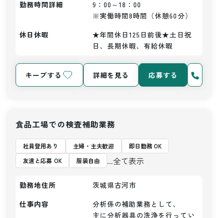
勤務時間詳細
9：00～18：00

※実働時間8時間（休憩60分）
休日休暇
★年間休日125日前後★土日祝
日、長期休暇、有給休暇
キープする
詳細を見る
応募する
食品工場での検査補助業務
社員登用あり
主婦・主夫歓迎
即日勤務 OK
...全て表示
友達と応募 OK
服装自由
勤務地住所
茨城県古河市
仕事内容
分析係の補助業務として、

主に分析器具の洗浄を行ってい