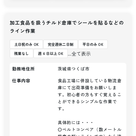
加工食品を扱うチルド倉庫でシールを貼るなどの
ライン作業
土日祝のみ OK
完全週休二日制
平日のみ OK
...全て表示
残業なし
週 4 日以上 OK
勤務地住所
茨城県つくば市
仕事内容
食品工場に併設している物流倉
庫にて出荷準備をお願いしま
す。初心者の方もすぐ覚えるこ
とができるシンプルな作業で
す。

具体的には・・・

〇ベルトコンベア（数メートル