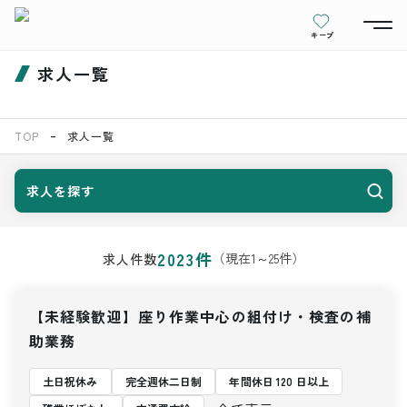
キープ
求人一覧
TOP
求人一覧
求人を探す
2023
件
（現在
1
～
25
件）
求人件数
【未経験歓迎】座り作業中心の組付け・検査の補
助業務
土日祝休み
完全週休二日制
年間休日 120 日以上