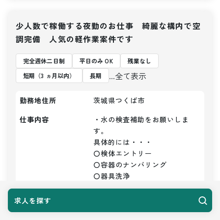
少人数で稼働する夜勤のお仕事 綺麗な構内で空
調完備 人気の軽作業案件です
完全週休二日制
平日のみ OK
残業なし
...全て表示
短期（3 ヵ月以内）
長期
勤務地住所
茨城県つくば市
仕事内容
・水の検査補助をお願いしま
す。

具体的には・・・

〇検体エントリー

〇容器のナンバリング

〇器具洗浄

〇かたずけ

〇洗浄など

求人を探す