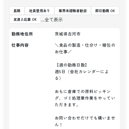
長期
社員登用あり
業界未経験者歓迎
即日勤務 OK
...全て表示
友達と応募 OK
勤務地住所
茨城県古河市
仕事内容
＼食品の製造・仕分け・梱包の
お仕事／

【週の勤務日数】

週5日（会社カレンダーによ
る）

おもに倉庫での原料ピッキン
グ、ゴミ処理業作業をやってい
ただきます。

お問い合わせだけでも構いませ
ん！
