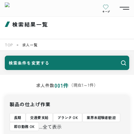
キープ
検索結果一覧
TOP
求人一覧
検索条件を変更する
001
件
（現在
1
～
1
件）
求人件数
製品の仕上げ作業
長期
交通費支給
ブランク OK
業界未経験者歓迎
...全て表示
即日勤務 OK