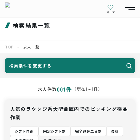
キープ
検索結果一覧
TOP
求人一覧
検索条件を変更する
001
件
（現在
1
～
1
件）
求人件数
人気のラウンジ系大型倉庫内でのピッキング検品
作業
シフト自由
固定シフト制
完全週休二日制
長期