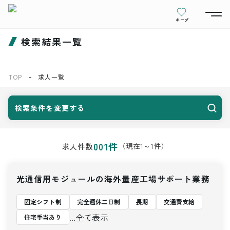
キープ
検索結果一覧
TOP
求人一覧
検索条件を変更する
001
件
（現在
1
～
1
件）
求人件数
光通信用モジュールの海外量産工場サポート業務
固定シフト制
完全週休二日制
長期
交通費支給
...全て表示
住宅手当あり