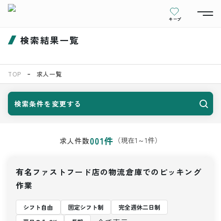
キープ
検索結果一覧
TOP
求人一覧
検索条件を変更する
001
件
（現在
1
～
1
件）
求人件数
有名ファストフード店の物流倉庫でのピッキング
作業
シフト自由
固定シフト制
完全週休二日制