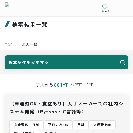
キープ
検索結果一覧
TOP
求人一覧
検索条件を変更する
001
件
（現在
1
～
1
件）
求人件数
【車通勤OK・食堂あり】大手メーカーでの社内シ
ステム開発（Python・C言語等）
完全週休二日制
平日のみ OK
長期
交通費支給