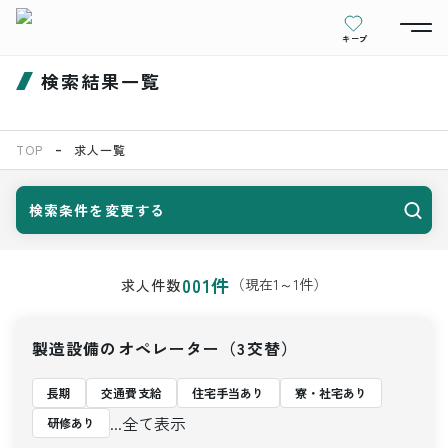
キープ
検索結果一覧
TOP
求人一覧
検索条件を変更する
001
件
（現在
1
～
1
件）
求人件数
製造設備のオペレーター（3交替）
長期
交通費支給
住宅手当あり
寮・社宅あり
...全て表示
研修あり