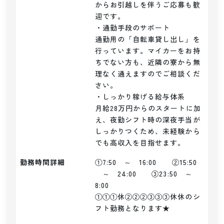
からお引越しを伴うご応募も歓
迎です。

・通勤手段のサポート

通勤用の「自転車貸し出し」を
行っています。マイカーをお持
ちでない方も、近隣の寮から無
理なく通えますのでご相談くだ
さい。

・しっかり稼げる給与体系

月給28万円からのスタートに加
え、夜勤シフト時の深夜手当が
しっかりつくため、未経験から
でも高収入を目指せます。
勤務時間詳細
①7:50　～　16:00　　②15:50
　～　24:00　　③23:50　～　
8:00

①①①休②②②③③③休休のシ
フト勤務となります★