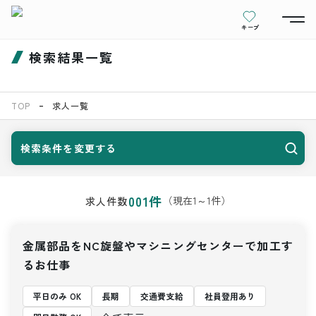
キープ
検索結果一覧
TOP
求人一覧
検索条件を変更する
001
件
（現在
1
～
1
件）
求人件数
金属部品をNC旋盤やマシニングセンターで加工す
るお仕事
平日のみ OK
長期
交通費支給
社員登用あり