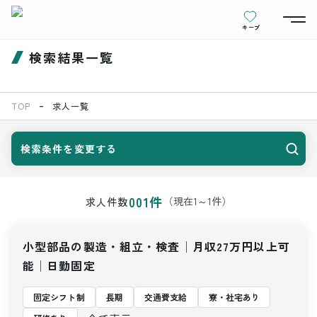
キープ
検索結果一覧
TOP
求人一覧
検索条件を変更する
001
件
（現在
1
～
1
件）
求人件数
小型部品の製造・組立・検査│月収27万円以上可
能│日勤固定
固定シフト制
長期
交通費支給
寮・社宅あり