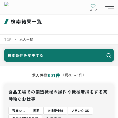
キープ
検索結果一覧
TOP
求人一覧
検索条件を変更する
001
件
（現在
1
～
1
件）
求人件数
食品工場での製造機械の操作や機械清掃をする高
時給なお仕事
残業なし
長期
交通費支給
ブランク OK