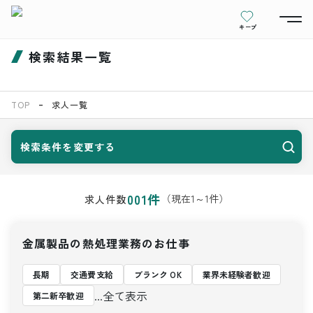
キープ
検索結果一覧
TOP
求人一覧
検索条件を変更する
001
件
（現在
1
～
1
件）
求人件数
金属製品の熱処理業務のお仕事
長期
交通費支給
ブランク OK
業界未経験者歓迎
...全て表示
第二新卒歓迎