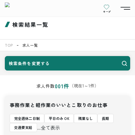
キープ
検索結果一覧
TOP
求人一覧
検索条件を変更する
001
件
（現在
1
～
1
件）
求人件数
事務作業と軽作業のいいとこ取りのお仕事
完全週休二日制
平日のみ OK
残業なし
長期
...全て表示
交通費支給