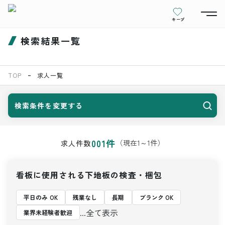
キープ
検索結果一覧
TOP
求人一覧
検索条件を変更する
001
件
（現在
1
～
1
件）
求人件数
看板に使用される下地板の検査・梱包
平日のみ OK
残業なし
長期
ブランク OK
...全て表示
業界未経験者歓迎