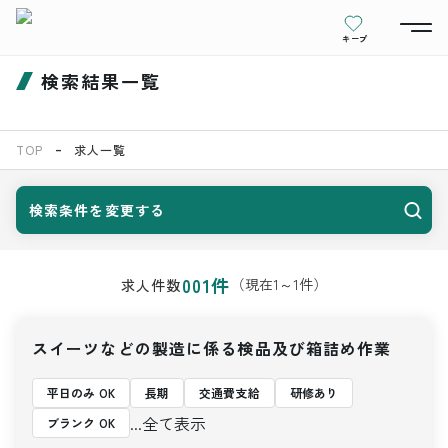
キープ
検索結果一覧
TOP
求人一覧
検索条件を変更する
001
件
（現在
1
～
1
件）
求人件数
スイーツなどの製造に係る検品及び箱詰め作業
平日のみ OK
長期
交通費支給
研修あり
...全て表示
ブランク OK