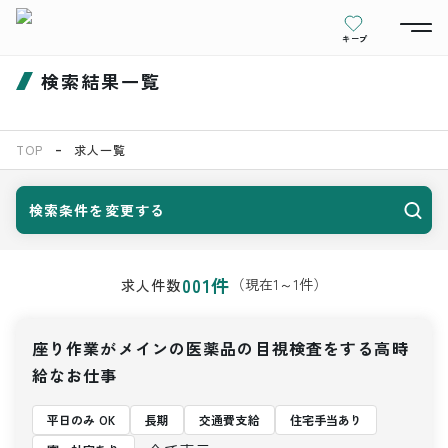
キープ
検索結果一覧
TOP
求人一覧
検索条件を変更する
001
件
（現在
1
～
1
件）
求人件数
座り作業がメインの医薬品の目視検査をする高時
給なお仕事
平日のみ OK
長期
交通費支給
住宅手当あり