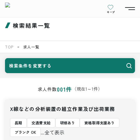
キープ
検索結果一覧
TOP
求人一覧
検索条件を変更する
001
件
（現在
1
～
1
件）
求人件数
X線などの分析装置の組立作業及び出荷業務
長期
交通費支給
研修あり
資格取得支援あり
...全て表示
ブランク OK