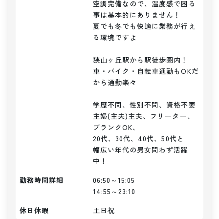
空調完備なので、温度感で困る
事は基本的にありません！

夏でも冬でも快適に業務が行え
る環境ですよ

狭山ヶ丘駅から駅徒歩圏内！

車・バイク・自転車通勤もOKだ
から通勤楽々

学歴不問、性別不問、資格不要

主婦(主夫)主夫、フリーター、
ブランクOK、

20代、30代、40代、50代と

幅広い年代の男女問わず活躍
中！
勤務時間詳細
06:50～15:05

14:55～23:10
休日休暇
土日祝