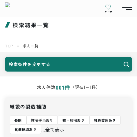
キープ
検索結果一覧
TOP
求人一覧
検索条件を変更する
001
件
（現在
1
～
1
件）
求人件数
紙袋の製造補助
長期
住宅手当あり
寮・社宅あり
社員登用あり
...全て表示
食事補助あり