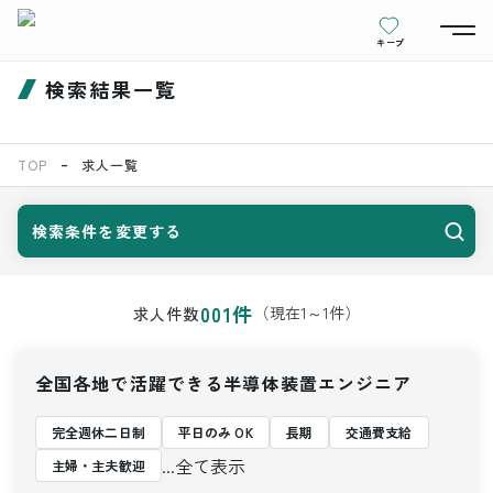
キープ
検索結果一覧
TOP
求人一覧
検索条件を変更する
001
件
（現在
1
～
1
件）
求人件数
全国各地で活躍できる半導体装置エンジニア
完全週休二日制
平日のみ OK
長期
交通費支給
...全て表示
主婦・主夫歓迎