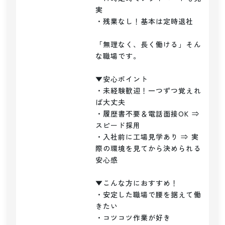
実

・残業なし！基本は定時退社

「無理なく、長く働ける」そん
な職場です。

▼安心ポイント

・未経験歓迎！一つずつ覚えれ
ば大丈夫

・履歴書不要＆電話面接OK ⇒ 
スピード採用

・入社前に工場見学あり ⇒ 実
際の環境を見てから決められる
安心感

▼こんな方におすすめ！

・安定した職場で腰を据えて働
きたい

・コツコツ作業が好き
