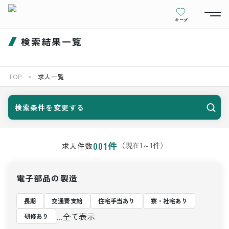
キープ
検索結果一覧
TOP
求人一覧
検索条件を変更する
001
件
（現在
1
～
1
件）
求人件数
電子部品の製造
長期
交通費支給
住宅手当あり
寮・社宅あり
...全て表示
研修あり