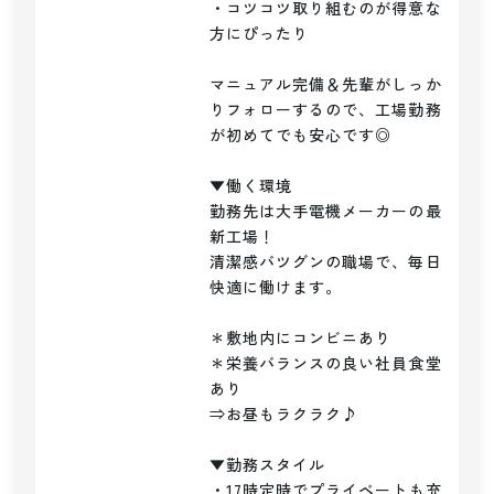
・コツコツ取り組むのが得意な
方にぴったり

マニュアル完備＆先輩がしっか
りフォローするので、工場勤務
が初めてでも安心です◎

▼働く環境

勤務先は大手電機メーカーの最
新工場！

清潔感バツグンの職場で、毎日
快適に働けます。

＊敷地内にコンビニあり

＊栄養バランスの良い社員食堂
あり

⇒お昼もラクラク♪

▼勤務スタイル

・17時定時でプライベートも充