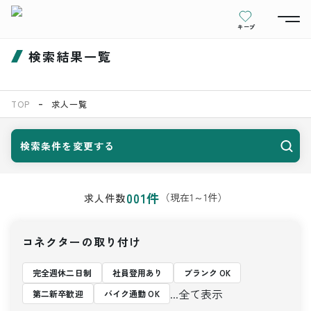
キープ
検索結果一覧
TOP
求人一覧
検索条件を変更する
001
件
（現在
1
～
1
件）
求人件数
コネクターの取り付け
完全週休二日制
社員登用あり
ブランク OK
...全て表示
第二新卒歓迎
バイク通勤 OK