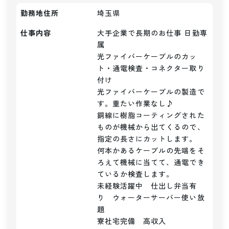
勤務地住所
埼玉県
仕事内容
大手企業で長期のお仕事 日勤専
属

光ファイバーケーブルのカッ
ト・通電検査・コネクター取り
付け

光ファイバーケーブルの製造で
す。重たい作業なし♪

銅線に樹脂コーティングされた
ものが機械から出てくるので、
指定の長さにカットします。

何本かあるケーブルの先端をそ
ろえて機械に当てて、通電でき
ているか検査します。

未経験活躍中　仕出し弁当有
り　ウォーターサーバー使い放
題

寮社宅完備　高収入