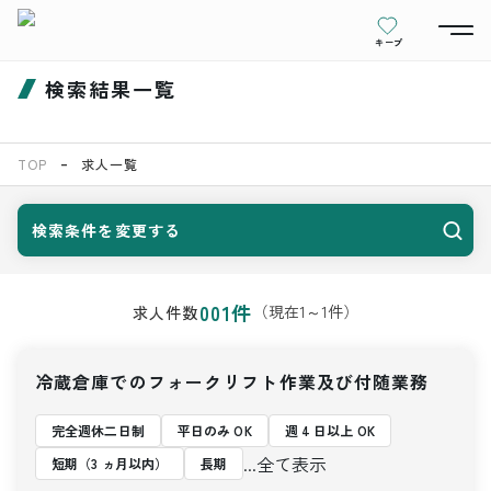
キープ
検索結果一覧
TOP
求人一覧
検索条件を変更する
001
件
（現在
1
～
1
件）
求人件数
冷蔵倉庫でのフォークリフト作業及び付随業務
完全週休二日制
平日のみ OK
週 4 日以上 OK
...全て表示
短期（3 ヵ月以内）
長期