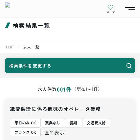
キープ
検索結果一覧
TOP
求人一覧
検索条件を変更する
001
件
（現在
1
～
1
件）
求人件数
紙管製造に係る機械のオペレータ業務
平日のみ OK
残業なし
長期
交通費支給
...全て表示
ブランク OK