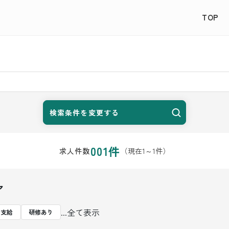
TOP
検索条件を変更する
001
件
（現在
1
～
1
件）
求人件数
ア
...全て表示
費支給
研修あり