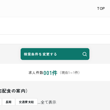
TOP
検索条件を変更する
001
件
（現在
1
～
1
件）
求人件数
宅配食の案内）
...全て表示
長期
交通費支給