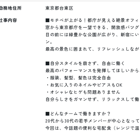
勤務地住所
東京都台東区
仕事内容
■モチベが上がる！都庁が見える絶景オフィス
窓から東京都庁を一望できる、開放感バツグ
目の前には緑豊かな公園が広がり、新宿にい
ン。

最高の景色に囲まれて、リフレッシュしなが
■自分スタイルを崩さず、自由に働く

最高のパフォーマンスを発揮してほしいから
・服装、髪型、髪色は完全自由

・お気に入りのネイルやピアスもOK

・オシャレなヒゲも問題ありません

自分らしさをガマンせず、リラックスして働
■どんなチームで働きますか？

20代から30代の若手メンバーが中心となっ
今回は、今話題の便利な宅配食（レンジで温