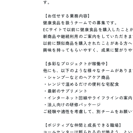
す。

【お任せする業務内容】

健康食品を扱うチームでの募集です。

ECサイトで以前に健康食品を購入したことが
新商品や継続利用のご案内をしていただきます
以前に類似商品を購入されたことがある方へ
興味を持ってもらいやすく、成果に繋がりや
【多彩なプロジェクトが稼働中】

他にも、以下のような様々なチームがあります
・シャンプーなどのヘアケア商品

・レンジで温めるだけの便利な宅配食

・最新のサプリメント

・インターネット回線やライフラインの案内

・法人向けの研修パッケージ

ご経験や適性を考慮して、別チームをお願い
【ポジティブな仲間と成長できる職場】

コールセンターは断られるのが怖そう、とい