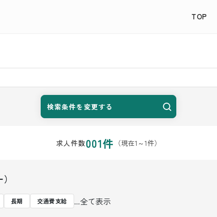
TOP
検索条件を変更する
001
件
（現在
1
～
1
件）
求人件数
ー）
...全て表示
長期
交通費支給