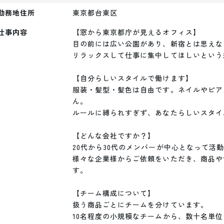
勤務地住所
東京都台東区
仕事内容
【窓から東京都庁が見えるオフィス】

目の前には広い公園があり、新宿とは思えな
リラックスして仕事に集中してほしいという
【自分らしいスタイルで働けます】

服装・髪型・髪色は自由です。ネイルやピア
ん。

ルールに縛られすぎず、あなたらしいスタイ
【どんな会社ですか？】

20代から30代のメンバーが中心となって活
様々な企業様からご依頼をいただき、商品や
す。

【チーム構成について】

扱う商品ごとにチームを分けています。

10名程度の小規模なチームから、数十名単