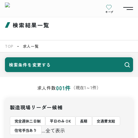
キープ
検索結果一覧
TOP
求人一覧
検索条件を変更する
001
件
（現在
1
～
1
件）
求人件数
製造現場リーダー候補
完全週休二日制
平日のみ OK
長期
交通費支給
...全て表示
住宅手当あり