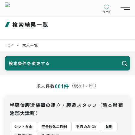
キープ
検索結果一覧
TOP
求人一覧
検索条件を変更する
001
件
（現在
1
～
1
件）
求人件数
半導体製造装置の組立・製造スタッフ（熊本県菊
池郡大津町）
シフト自由
完全週休二日制
平日のみ OK
長期