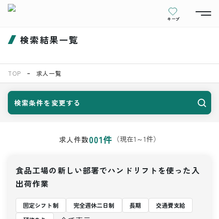
キープ
検索結果一覧
TOP
求人一覧
検索条件を変更する
001
件
（現在
1
～
1
件）
求人件数
食品工場の新しい部署でハンドリフトを使った入
出荷作業
固定シフト制
完全週休二日制
長期
交通費支給