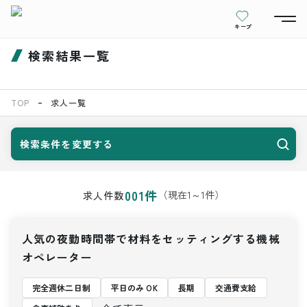
キープ
検索結果一覧
TOP
求人一覧
検索条件を変更する
001
件
（現在
1
～
1
件）
求人件数
人気の夜勤時間帯で材料をセッティングする機械
オペレーター
完全週休二日制
平日のみ OK
長期
交通費支給