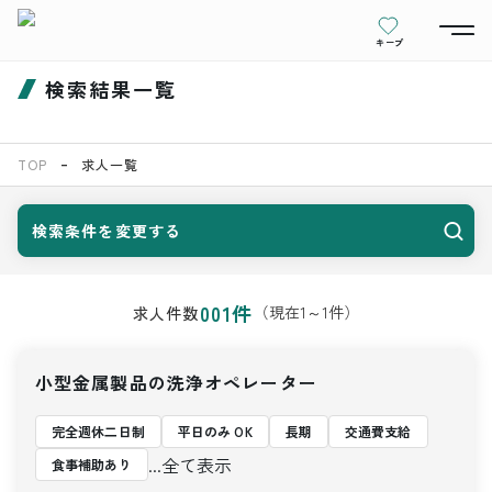
キープ
検索結果一覧
TOP
求人一覧
検索条件を変更する
001
件
（現在
1
～
1
件）
求人件数
小型金属製品の洗浄オペレーター
完全週休二日制
平日のみ OK
長期
交通費支給
...全て表示
食事補助あり