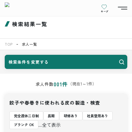
キープ
検索結果一覧
TOP
求人一覧
検索条件を変更する
001
件
（現在
1
～
1
件）
求人件数
餃子や春巻きに使われる皮の製造・検査
完全週休二日制
長期
研修あり
社員登用あり
...全て表示
ブランク OK