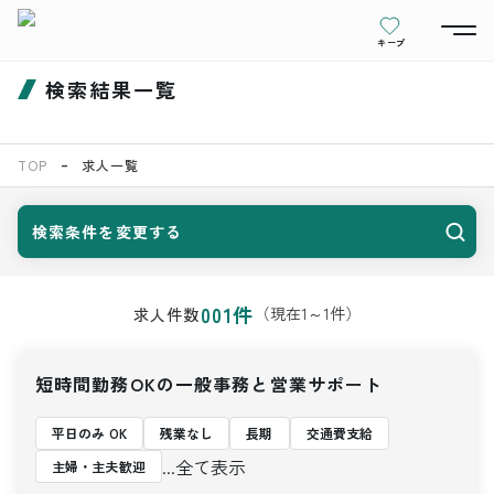
キープ
検索結果一覧
TOP
求人一覧
検索条件を変更する
001
件
（現在
1
～
1
件）
求人件数
短時間勤務OKの一般事務と営業サポート
平日のみ OK
残業なし
長期
交通費支給
...全て表示
主婦・主夫歓迎