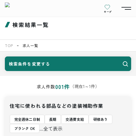
キープ
検索結果一覧
TOP
求人一覧
検索条件を変更する
001
件
（現在
1
～
1
件）
求人件数
住宅に使われる部品などの塗装補助作業
完全週休二日制
長期
交通費支給
研修あり
...全て表示
ブランク OK